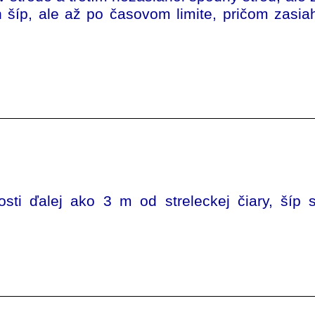
n šíp, ale až po časovom limite, pričom zasia
osti ďalej ako 3 m od streleckej čiary, šíp