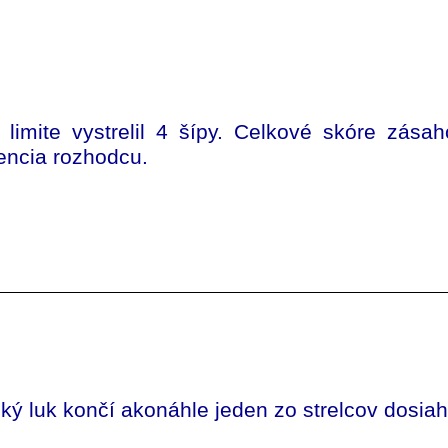
limite vystrelil 4 šípy. Celkové skóre zása
tencia rozhodcu.
jský luk končí akonáhle jeden zo strelcov dosia