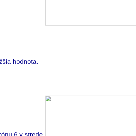
žšia hodnota.
zónu 6 v strede.