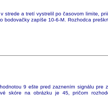
v strede a tretí vystrelil po časovom limite, p
i do bodovačky zapíše 10-6-M. Rozhodca preškr
 s hodnotou 9 ešte pred zaznením signálu pre z
ové skóre na obrázku je 45, pričom rozhod