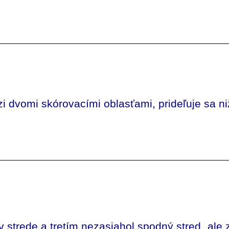
zi dvomi skórovacími oblasťami, prideľuje sa ni
v strede a tretím nezasiahol spodný stred, ale 