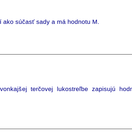
tí ako súčasť sady a má hodnotu M.
vonkajšej terčovej lukostreľbe zapisujú hod