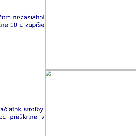
ričom nezasiahol
tne 10 a zapíše
ačiatok streľby.
ca preškrtne v