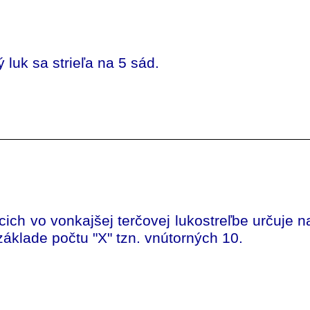
 luk sa strieľa na 5 sád.
cich vo vonkajšej terčovej lukostreľbe určuje 
áklade počtu "X" tzn. vnútorných 10.