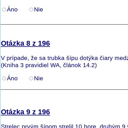
Áno
Nie
Otázka 8 z 196
V prípade, že sa trubka šípu dotýka čiary med
(Kniha 3 pravidiel WA, článok 14.2)
Áno
Nie
Otázka 9 z 196
Strelec prvým šípom strelil 10 hore, druhým 9 