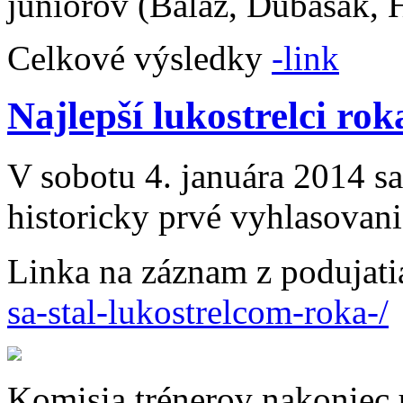
juniorov (Baláž, Dubašák, 
Celkové výsledky
-link
Najlepší lukostrelci ro
V sobotu 4. januára 2014 s
historicky prvé vyhlasovani
Linka na záznam z podujati
sa-stal-lukostrelcom-roka-/
Komisia trénerov nakoniec 