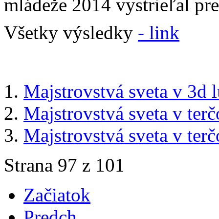
mládeže 2014 vystrieľal pr
Všetky výsledky
- link
Majstrovstvá sveta v 3d l
Majstrovstvá sveta v terč
Majstrovstvá sveta v terč
Strana 97 z 101
Začiatok
Predch.